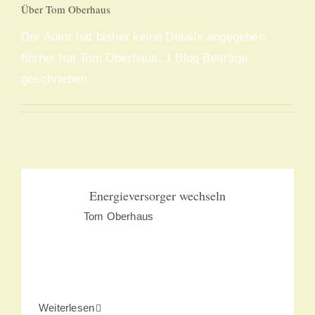
Über
Tom Oberhaus
Der Autor hat bisher keine Details angegeben.
Bisher hat Tom Oberhaus, 1 Blog Beiträge
geschrieben.
Energieversorger wechseln
Energieversorger wechseln
Von
Tom Oberhaus
|
Februar 19th, 2021
AUTOR Thomas Oberhaus KATEGORIE
Energieanbieter wechseln POST AM
für
Weiterlesen
Kommentare deaktiviert