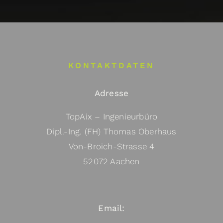
KONTAKTDATEN
Adresse
TopAix – Ingenieurbüro
Dipl.-Ing. (FH) Thomas Oberhaus
Von-Broich-Strasse 4
52072 Aachen
Email: