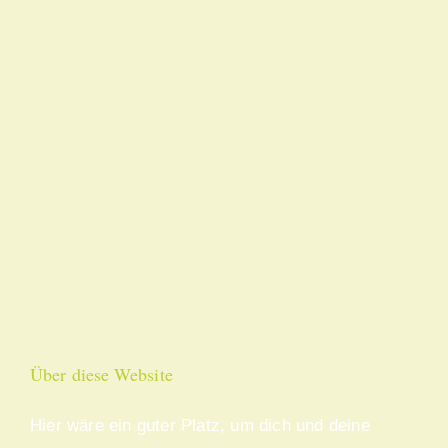
Bild 1
Bild 1
Bild 4
Bild 4
Über diese Website
Hier wäre ein guter Platz, um dich und deine